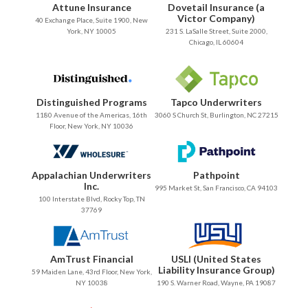
Attune Insurance
Dovetail Insurance (a
Victor Company)
40 Exchange Place, Suite 1900, New
York, NY 10005
231 S. LaSalle Street, Suite 2000,
Chicago, IL 60604
Distinguished Programs
Tapco Underwriters
1180 Avenue of the Americas, 16th
3060 S Church St, Burlington, NC 27215
Floor, New York, NY 10036
Appalachian Underwriters
Pathpoint
Inc.
995 Market St, San Francisco, CA 94103
100 Interstate Blvd, Rocky Top, TN
37769
AmTrust Financial
USLI (United States
Liability Insurance Group)
59 Maiden Lane, 43rd Floor, New York,
NY 10038
190 S. Warner Road, Wayne, PA 19087