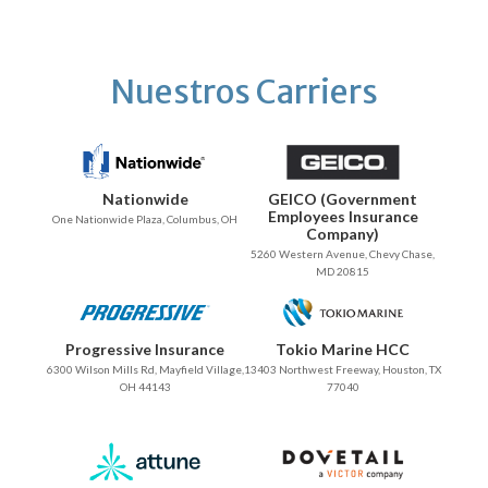
Nuestros Carriers
Nationwide
GEICO (Government
Employees Insurance
One Nationwide Plaza, Columbus, OH
Company)
5260 Western Avenue, Chevy Chase,
MD 20815
Progressive Insurance
Tokio Marine HCC
6300 Wilson Mills Rd, Mayfield Village,
13403 Northwest Freeway, Houston, TX
OH 44143
77040