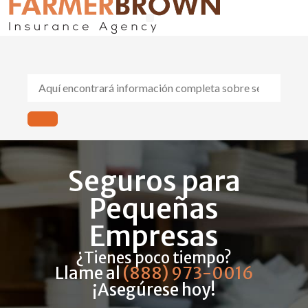
Seguros de Auto y Hogar
Compensación al Trabajador
Sobre Nosotros
Seguros para
Pequeñas
Empresas
¿Tienes poco tiempo?
Llame al
(888) 973-0016
¡Asegúrese hoy!