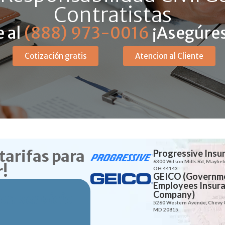
Contratistas
 al
(888) 973-0016
¡Asegúres
Cotización gratis
Atencion al Cliente
tarifas para
Progressive Insu
6300 Wilson Mills Rd, Mayfiel
!
OH 44143
GEICO (Governm
Employees Insur
Company)
on servicio
5260 Western Avenue, Chevy 
MD 20815