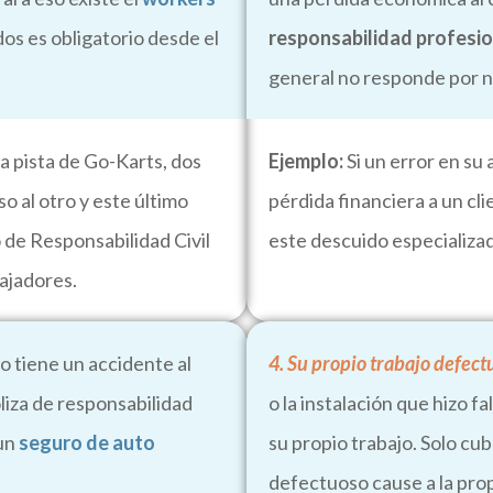
dos es obligatorio desde el
responsabilidad profesi
general no responde por n
a pista de Go-Karts, dos
Ejemplo:
Si un error en su 
o al otro y este último
pérdida financiera a un cl
o de Responsabilidad Civil
este descuido especializa
ajadores.
o tiene un accidente al
4. Su propio trabajo defect
liza de responsabilidad
o la instalación que hizo f
 un
seguro de auto
su propio trabajo. Solo cu
defectuoso cause a la pro