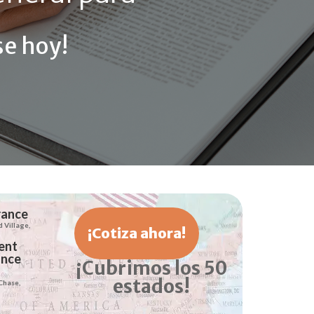
e hoy!
rance
d Village,
¡Cotiza ahora!
ent
ance
¡Cubrimos los 50
estados!
Chase,