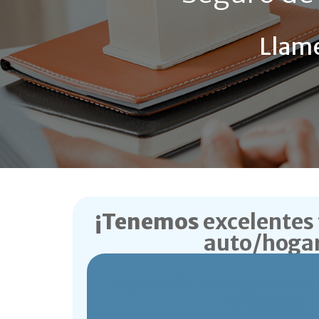
Llame
¡Tenemos
excelentes 
auto/hogar
Agencia de seguros c
integral