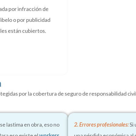
da por infracción de
libelo o por publicidad
les están cubiertos.
a
otegidas por la cobertura de seguro de responsabilidad civ
 se lastima en obra, eso no
2. Errores profesionales:
Si
Para eso existe el
workers
una pérdida económica al 