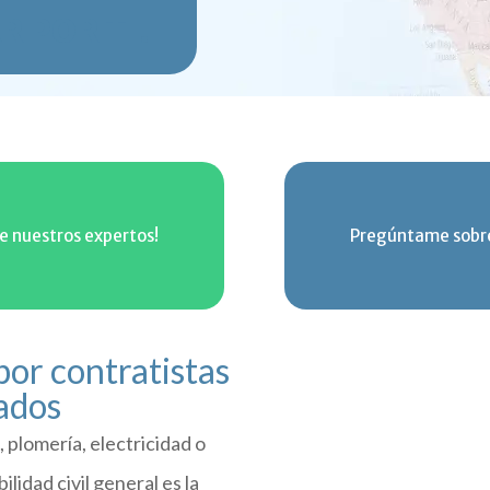
 POR TI!
de nuestros expertos!
Pregúntame sobre
por contratistas
tados
 plomería, electricidad o
lidad civil general es la