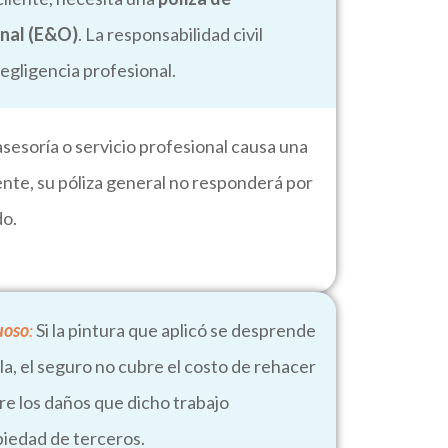
onal (E&O)
. La responsabilidad civil
egligencia profesional.
asesoría o servicio profesional causa una
iente, su póliza general no responderá por
do.
uoso
:
Si la pintura que aplicó se desprende
alla, el seguro no cubre el costo de rehacer
bre los daños que dicho trabajo
piedad de terceros.