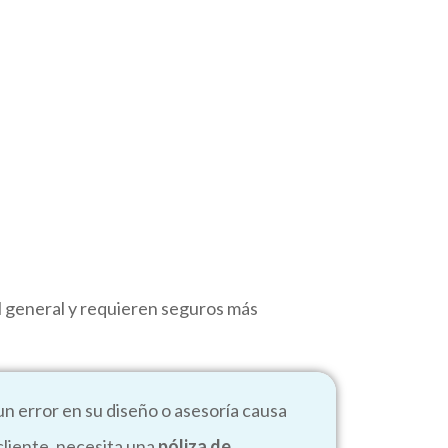
il general y requieren seguros más
 un error en su diseño o asesoría causa
cliente, necesita una
póliza de