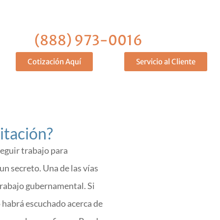
¿Necesitas una fianza?
me al
(888) 973-0016
¡Asegúrese
Cotización Aquí
Servicio al Cliente
citación?
seguir trabajo para
n secreto. Una de las vías
 trabajo gubernamental. Si
o habrá escuchado acerca de