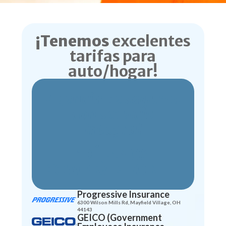
¡Tenemos
excelentes
tarifas para
auto/hogar!
Agencia de seguros
con servicio
integral
¡DÉJANOS
COMPRAR POR TI!
Progressive Insurance
6300 Wilson Mills Rd, Mayfield Village, OH
44143
GEICO (Government