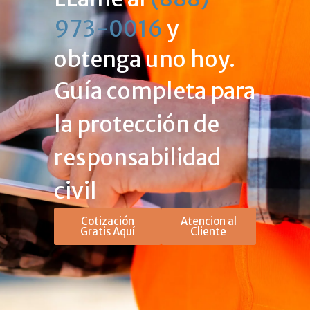
973-0016
y
obtenga uno hoy.
Guía completa para
la protección de
responsabilidad
civil
Cotización
Atencion al
Gratis Aquí
Cliente