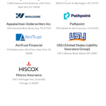
1180 Avenue of the Americas, 16th Floor,
3060 S Church St, Burlington, NC 27215
New York, NY 10036
Appalachian Underwriters Inc.
Pathpoint
100 Interstate Blvd, Rocky Top, TN 37769
995 Market St, San Francisco, CA 94103
AmTrust Financial
USLI (United States Liability
Insurance Group)
59 Maiden Lane, 43rd Floor, New York, NY
10038
190 S. Warner Road, Wayne, PA 19087
Hiscox Insurance
104 S. Michigan Ave., Suite 600,
Chicago, IL 60603