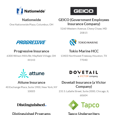
Nationwide
GEICO (Government Employees
Insurance Company)
One Nationwide Plaza, Columbus, OH
5260 Western Avenue, Chevy Chase, MD
20815
Progressive Insurance
Tokio Marine HCC
6300 Wilson Mills Rd, Mayfield Village, OH
13403 Northwest Freeway, Houston, TX
44143
77040
Attune Insurance
Dovetail Insurance (a Victor
Company)
40 Exchange Place, Suite 1900, New York, NY
10005
231 S. LaSalle Street, Suite 2000, Chicago, IL
60604
Distinguished Programs
Tapco Underwriters