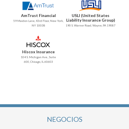
AmTrust Financial
USLI (United States
Liability Insurance Group)
59 Maiden Lane, 43rd Floor, New York,
NY 10038
190 S. Warner Road, Wayne, PA 19087
Hiscox Insurance
104 S. Michigan Ave., Suite
600, Chicago, IL 60603
NEGOCIOS