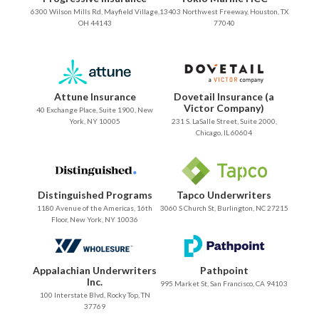
6300 Wilson Mills Rd, Mayfield Village,
13403 Northwest Freeway, Houston, TX
OH 44143
77040
Attune Insurance
Dovetail Insurance (a
Victor Company)
40 Exchange Place, Suite 1900, New
York, NY 10005
231 S. LaSalle Street, Suite 2000,
Chicago, IL 60604
Distinguished Programs
Tapco Underwriters
1180 Avenue of the Americas, 16th
3060 S Church St, Burlington, NC 27215
Floor, New York, NY 10036
Appalachian Underwriters
Pathpoint
Inc.
995 Market St, San Francisco, CA 94103
100 Interstate Blvd, Rocky Top, TN
37769