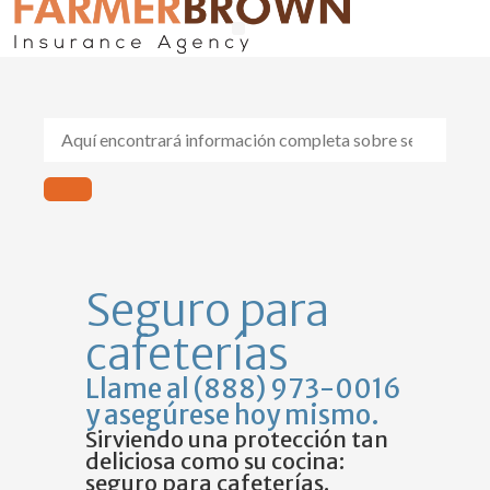
Seguros de Auto y Hogar
Compensación al Trabajador
Sobre Nosotros
Seguro para
cafeterías
Llame al (888) 973-0016
y asegúrese hoy mismo.
Sirviendo una protección tan
deliciosa como su cocina:
seguro para cafeterías.