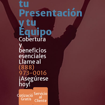
tu
Presentación
y tu
Equipo
Cobertura
y
beneficios
esenciales
Llame al
(888)
973-0016
¡Asegúrese
hoy!
Servicio
Cotización
al
Gratis
Cliente