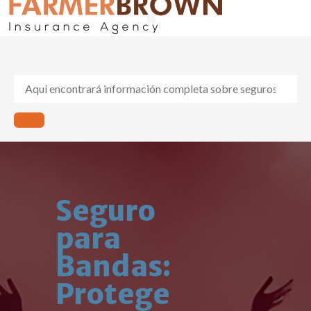
Seguros de Auto y Hogar
Compensación al Trabajador
Sobre Nosotros
Seguro
para
Bandas:
Protege