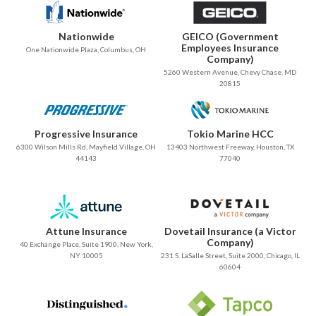
Nationwide
GEICO (Government
Employees Insurance
One Nationwide Plaza, Columbus, OH
Company)
5260 Western Avenue, Chevy Chase, MD
20815
Progressive Insurance
Tokio Marine HCC
6300 Wilson Mills Rd, Mayfield Village, OH
13403 Northwest Freeway, Houston, TX
44143
77040
Attune Insurance
Dovetail Insurance (a Victor
Company)
40 Exchange Place, Suite 1900, New York,
NY 10005
231 S. LaSalle Street, Suite 2000, Chicago, IL
60604