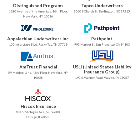
Distinguished Programs
Tapco Underwriters
1180 Avenue of the Americas, 16th Floor,
3060 S Church St, Burlington, NC 27215
New York, NY 10036
Appalachian Underwriters Inc.
Pathpoint
100 Interstate Blvd, Rocky Top, TN 37769
995 Market St, San Francisco, CA 94103
AmTrust Financial
USLI (United States Liability
Insurance Group)
59 Maiden Lane, 43rd Floor, New York, NY
10038
190 S. Warner Road, Wayne, PA 19087
Hiscox Insurance
104 S. Michigan Ave., Suite 600,
Chicago, IL 60603