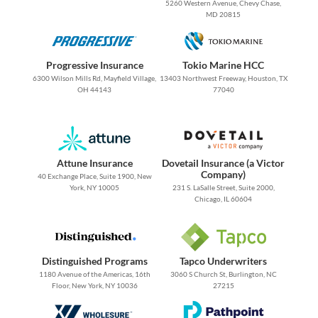
5260 Western Avenue, Chevy Chase,
MD 20815
Progressive Insurance
Tokio Marine HCC
6300 Wilson Mills Rd, Mayfield Village,
13403 Northwest Freeway, Houston, TX
OH 44143
77040
Attune Insurance
Dovetail Insurance (a Victor
Company)
40 Exchange Place, Suite 1900, New
York, NY 10005
231 S. LaSalle Street, Suite 2000,
Chicago, IL 60604
Distinguished Programs
Tapco Underwriters
1180 Avenue of the Americas, 16th
3060 S Church St, Burlington, NC
Floor, New York, NY 10036
27215