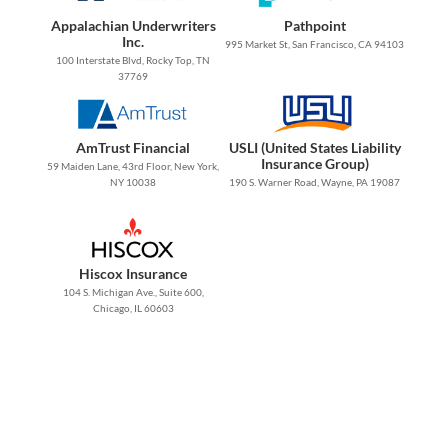
Appalachian Underwriters
Pathpoint
Inc.
995 Market St, San Francisco, CA 94103
100 Interstate Blvd, Rocky Top, TN
37769
AmTrust Financial
USLI (United States Liability
Insurance Group)
59 Maiden Lane, 43rd Floor, New York,
NY 10038
190 S. Warner Road, Wayne, PA 19087
Hiscox Insurance
104 S. Michigan Ave., Suite 600,
Chicago, IL 60603