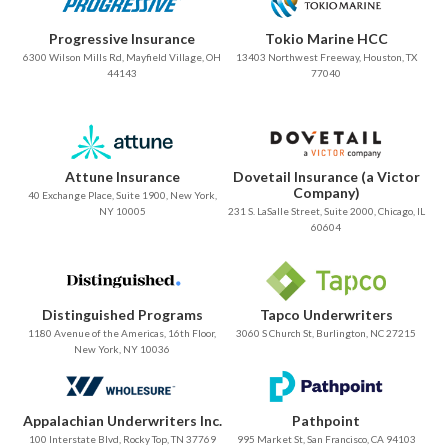
Progressive Insurance
Tokio Marine HCC
6300 Wilson Mills Rd, Mayfield Village, OH
13403 Northwest Freeway, Houston, TX
44143
77040
Attune Insurance
Dovetail Insurance (a Victor
Company)
40 Exchange Place, Suite 1900, New York,
NY 10005
231 S. LaSalle Street, Suite 2000, Chicago, IL
60604
Distinguished Programs
Tapco Underwriters
1180 Avenue of the Americas, 16th Floor,
3060 S Church St, Burlington, NC 27215
New York, NY 10036
Appalachian Underwriters Inc.
Pathpoint
100 Interstate Blvd, Rocky Top, TN 37769
995 Market St, San Francisco, CA 94103