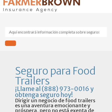
Seguros de Auto y Hogar
Compensación al Trabajador
Sobre Nosotros
Seguro para Food
Trailers
¡Llame al (888) 973-0016 y
obtenga seguro hoy!
Dirigir un negocio de food trailers
es una aventura emocionante y
próspera, pero no está exenta de