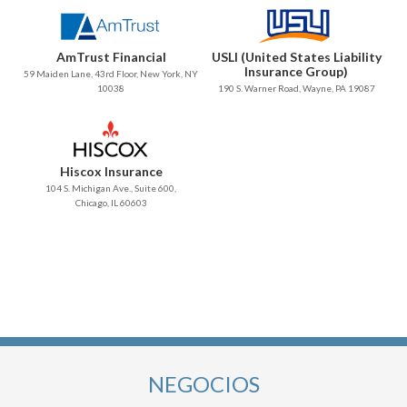
AmTrust Financial
USLI (United States Liability
Insurance Group)
59 Maiden Lane, 43rd Floor, New York, NY
10038
190 S. Warner Road, Wayne, PA 19087
Hiscox Insurance
104 S. Michigan Ave., Suite 600,
Chicago, IL 60603
NEGOCIOS